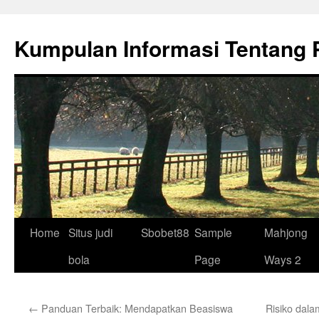
Skip
to
Kumpulan Informasi Tentang 
content
Home
Situs judi
Sbobet88
Sample
Mahjong
bola
Page
Ways 2
←
Panduan Terbaik: Mendapatkan Beasiswa
Risiko dal