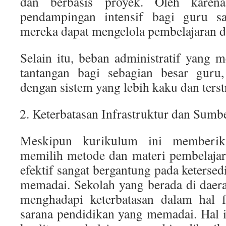
dan berbasis proyek. Oleh karena
pendampingan intensif bagi guru sa
mereka dapat mengelola pembelajaran d
Selain itu, beban administratif yang 
tantangan bagi sebagian besar guru,
dengan sistem yang lebih kaku dan terst
Keterbatasan Infrastruktur dan Sumb
Meskipun kurikulum ini memberik
memilih metode dan materi pembelajar
efektif sangat bergantung pada ketersed
memadai. Sekolah yang berada di daerah
menghadapi keterbatasan dalam hal fa
sarana pendidikan yang memadai. Hal 