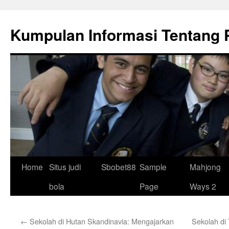
Skip
to
Kumpulan Informasi Tentang 
content
Home
Situs judi
Sbobet88
Sample
Mahjong
bola
Page
Ways 2
←
Sekolah di Hutan Skandinavia: Mengajarkan
Sekolah di