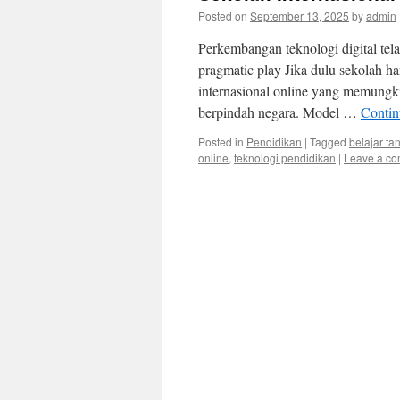
Posted on
September 13, 2025
by
admin
Perkembangan teknologi digital te
pragmatic play Jika dulu sekolah ha
internasional online yang memungki
berpindah negara. Model …
Contin
Posted in
Pendidikan
|
Tagged
belajar ta
online
,
teknologi pendidikan
|
Leave a c