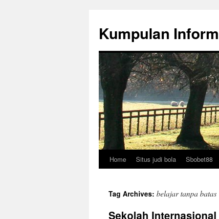
Skip
to
Kumpulan Inform
content
Home
Situs judi bola
Sbobet88
belajar tanpa batas
Tag Archives:
Sekolah Internasional