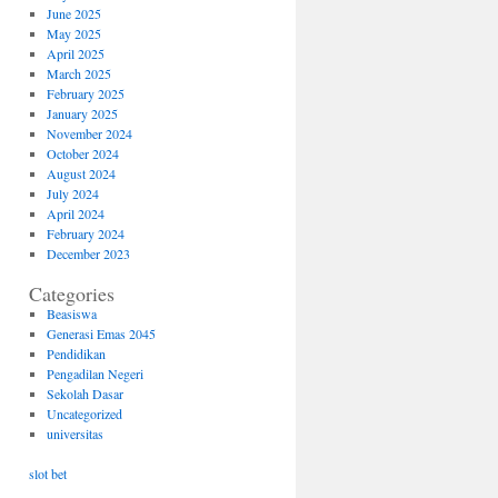
June 2025
May 2025
April 2025
March 2025
February 2025
January 2025
November 2024
October 2024
August 2024
July 2024
April 2024
February 2024
December 2023
Categories
Beasiswa
Generasi Emas 2045
Pendidikan
Pengadilan Negeri
Sekolah Dasar
Uncategorized
universitas
slot bet