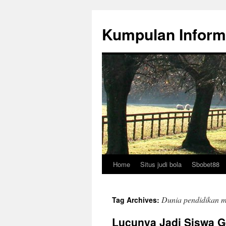
Skip
to
Kumpulan Inform
content
Home
Situs judi bola
Sbobet88
Dunia pendidikan 
Tag Archives:
Lucunya Jadi Siswa Ge