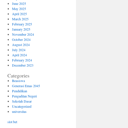
June 2025
May 2025
April 2025
March 2025
February 2025
January 2025
November 2024
October 2024
August 2024
July 2024
April 2024
February 2024
December 2023
Categories
Beasiswa
Generasi Emas 2045
Pendidikan
Pengadilan Negeri
Sekolah Dasar
Uncategorized
universitas
slot bet