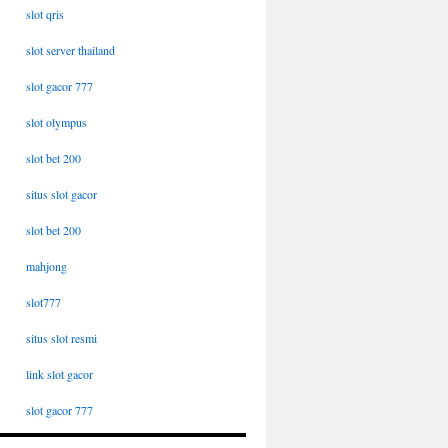
slot qris
slot server thailand
slot gacor 777
slot olympus
slot bet 200
situs slot gacor
slot bet 200
mahjong
slot777
situs slot resmi
link slot gacor
slot gacor 777