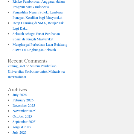
Risiko Pemborosan Anggaran dalam
Program MBG Indonesia
Pengadilan Negeri Solok: Lembaga
Penegak Keadilan bagi Masyarakat
Deep Learning di SMA, Belajar Tak
Lagi Kaku
Sekolah sebagai Pusat Perubahan
Sosial di Tengah Masyarakat
Menghargai Perbedaan Latar Belakang
Siswa Di Lingkungan Sekolah
Recent Comments
klining_ssel
on
Sistem Pendidikan
Universitas Sorbonne untuk Mahasiswa
Internasional
Archives
July 2026
February 2026
December 2025
November 2025
October 2025
September 2025
August 2025
July 2025