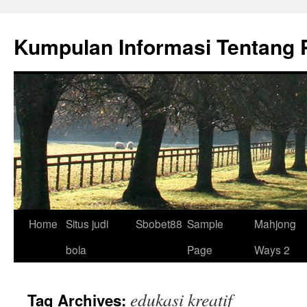
Skip
to
Kumpulan Informasi Tentang 
content
Home
Situs judi
Sbobet88
Sample
Mahjong
bola
Page
Ways 2
edukasi kreatif
Tag Archives: