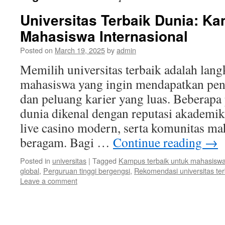
Universitas Terbaik Dunia: K
Mahasiswa Internasional
Posted on
March 19, 2025
by
admin
Memilih universitas terbaik adalah lang
mahasiswa yang ingin mendapatkan pend
dan peluang karier yang luas. Beberapa 
dunia dikenal dengan reputasi akademik l
live casino modern, serta komunitas ma
beragam. Bagi …
Continue reading
→
Posted in
universitas
|
Tagged
Kampus terbaik untuk mahasiswa 
global
,
Perguruan tinggi bergengsi
,
Rekomendasi universitas ter
Leave a comment