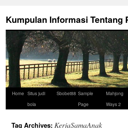
Skip
to
Kumpulan Informasi Tentang 
content
Home
Situs judi
Sbobet88
Sample
Mahjong
bola
Page
Ways 2
KerjaSamaAnak
Tag Archives: