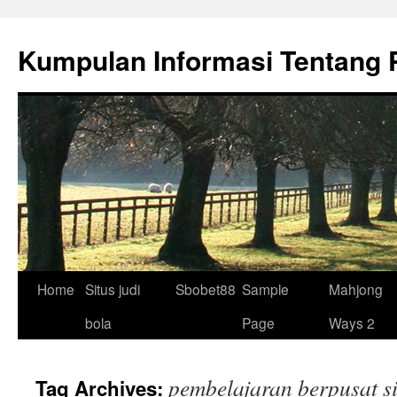
Skip
to
Kumpulan Informasi Tentang 
content
Home
Situs judi
Sbobet88
Sample
Mahjong
bola
Page
Ways 2
pembelajaran berpusat s
Tag Archives: