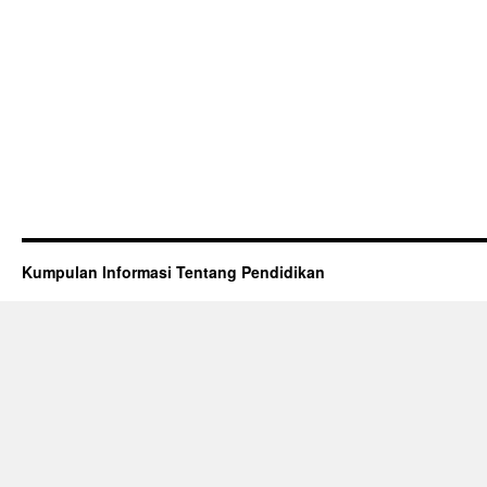
Kumpulan Informasi Tentang Pendidikan