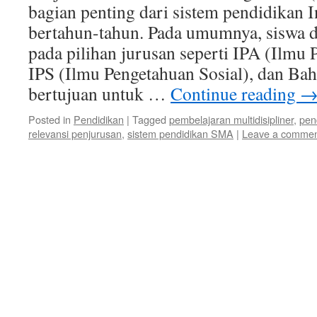
bagian penting dari sistem pendidikan 
bertahun-tahun. Pada umumnya, siswa
pada pilihan jurusan seperti IPA (Ilmu
IPS (Ilmu Pengetahuan Sosial), dan Baha
bertujuan untuk …
Continue reading
Posted in
Pendidikan
|
Tagged
pembelajaran multidisipliner
,
pen
relevansi penjurusan
,
sistem pendidikan SMA
|
Leave a comme