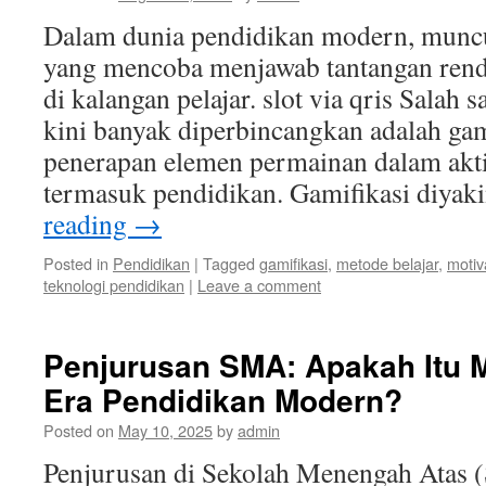
Dalam dunia pendidikan modern, muncu
yang mencoba menjawab tantangan renda
di kalangan pelajar. slot via qris Salah
kini banyak diperbincangkan adalah gami
penerapan elemen permainan dalam akti
termasuk pendidikan. Gamifikasi diya
reading
→
Posted in
Pendidikan
|
Tagged
gamifikasi
,
metode belajar
,
motiv
teknologi pendidikan
|
Leave a comment
Penjurusan SMA: Apakah Itu M
Era Pendidikan Modern?
Posted on
May 10, 2025
by
admin
Penjurusan di Sekolah Menengah Atas 