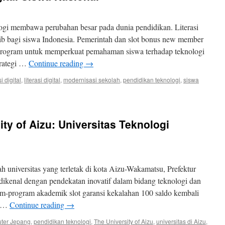
gi membawa perubahan besar pada dunia pendidikan. Literasi
jib bagi siswa Indonesia. Pemerintah dan slot bonus new member
rogram untuk memperkuat pemahaman siswa terhadap teknologi
trategi …
Continue reading
→
 digital
,
literasi digital
,
modernisasi sekolah
,
pendidikan teknologi
,
siswa
ty of Aizu: Universitas Teknologi
h universitas yang terletak di kota Aizu-Wakamatsu, Prefektur
 dikenal dengan pendekatan inovatif dalam bidang teknologi dan
-program akademik slot garansi kekalahan 100 saldo kembali
a …
Continue reading
→
uter Jepang
,
pendidikan teknologi
,
The University of Aizu
,
universitas di Aizu
,