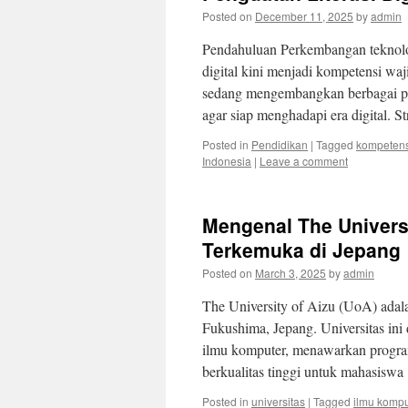
Posted on
December 11, 2025
by
admin
Pendahuluan Perkembangan teknolo
digital kini menjadi kompetensi wa
sedang mengembangkan berbagai p
agar siap menghadapi era digital. S
Posted in
Pendidikan
|
Tagged
kompetensi
Indonesia
|
Leave a comment
Mengenal The Universi
Terkemuka di Jepang
Posted on
March 3, 2025
by
admin
The University of Aizu (UoA) adala
Fukushima, Jepang. Universitas ini
ilmu komputer, menawarkan program
berkualitas tinggi untuk mahasisw
Posted in
universitas
|
Tagged
ilmu komp