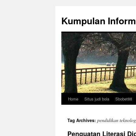
Skip
to
Kumpulan Inform
content
Home
Situs judi bola
Sbobet88
pendidikan teknolog
Tag Archives:
Penguatan Literasi Di