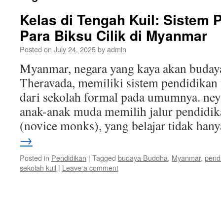
Kelas di Tengah Kuil: Sistem 
Para Biksu Cilik di Myanmar
Posted on
July 24, 2025
by
admin
Myanmar, negara yang kaya akan budaya
Theravada, memiliki sistem pendidikan
dari sekolah formal pada umumnya. ney
anak-anak muda memilih jalur pendidika
(novice monks), yang belajar tidak ha
→
Posted in
Pendidikan
|
Tagged
budaya Buddha
,
Myanmar
,
pend
sekolah kuil
|
Leave a comment