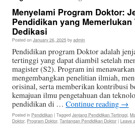
Menyelami Program Doktor: J
Pendidikan yang Memerlukan
Dedikasi
Posted on
January 26, 2025
by
admin
Pendidikan program Doktor adalah jenj
tertinggi yang dapat diambil setelah m
magister (S2). Program ini menawarka
mengembangkan penelitian ilmiah, men
orisinal, serta memberikan kontribusi b
kemajuan ilmu pengetahuan dan teknolo
pendidikan di …
Continue reading
→
Posted in
Pendidikan
|
Tagged
Jenjang Pendidikan Tertinggi
,
Ma
Doktor
,
Program Doktor
,
Tantangan Pendidikan Doktor
|
Leave 