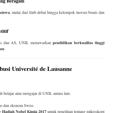
ang Beragam
asiswa
, mulai dari klub debat hingga kelompok inovasi bisnis dan
itif
pendidikan berkualitas tinggi
ggris dan AS, UNIL menawarkan
kau
.
ibusi Université de Lausanne
h belajar atau mengajar di UNIL antara lain:
us dan ekonom Swiss.
Hadiah Nobel Kimia 2017
g
untuk penelitian tentang mikroskopi