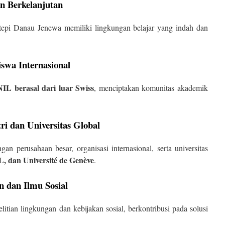
 Berkelanjutan
tepi Danau Jenewa memiliki lingkungan belajar yang indah dan
wa Internasional
L berasal dari luar Swiss
, menciptakan komunitas akademik
ri dan Universitas Global
n perusahaan besar, organisasi internasional, serta universitas
, dan Université de Genève
.
 dan Ilmu Sosial
tian lingkungan dan kebijakan sosial, berkontribusi pada solusi