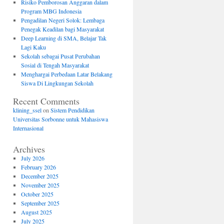
Risiko Pemborosan Anggaran dalam
Program MBG Indonesia
Pengadilan Negeri Solok: Lembaga
Penegak Keadilan bagi Masyarakat
Deep Learning di SMA, Belajar Tak
Lagi Kaku
Sekolah sebagai Pusat Perubahan
Sosial di Tengah Masyarakat
Menghargai Perbedaan Latar Belakang
Siswa Di Lingkungan Sekolah
Recent Comments
klining_ssel
on
Sistem Pendidikan
Universitas Sorbonne untuk Mahasiswa
Internasional
Archives
July 2026
February 2026
December 2025
November 2025
October 2025
September 2025
August 2025
July 2025