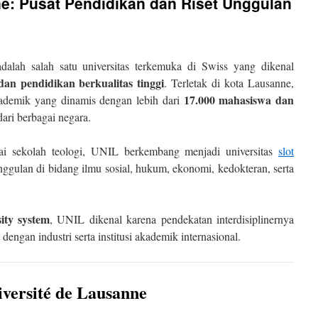
ne: Pusat Pendidikan dan Riset Unggulan
alah salah satu universitas terkemuka di Swiss yang dikenal
 dan pendidikan berkualitas tinggi
. Terletak di kota Lausanne,
17.000 mahasiswa dan
demik yang dinamis dengan lebih dari
ari berbagai negara.
ai sekolah teologi, UNIL berkembang menjadi universitas
slot
nggulan di bidang ilmu sosial, hukum, ekonomi, kedokteran, serta
sity system
, UNIL dikenal karena pendekatan interdisiplinernya
 dengan industri serta institusi akademik internasional.
iversité de Lausanne