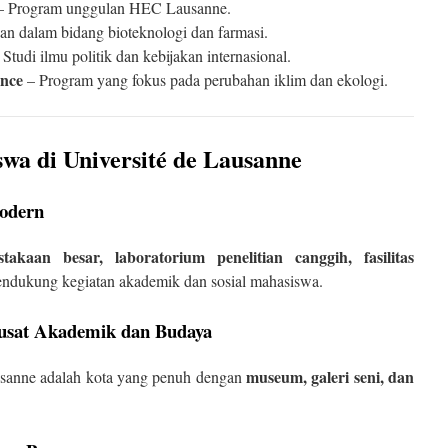
 Program unggulan HEC Lausanne.
ian dalam bidang bioteknologi dan farmasi.
Studi ilmu politik dan kebijakan internasional.
ence
– Program yang fokus pada perubahan iklim dan ekologi.
wa di Université de Lausanne
odern
stakaan besar, laboratorium penelitian canggih, fasilitas
ndukung kegiatan akademik dan sosial mahasiswa.
usat Akademik dan Budaya
museum, galeri seni, dan
usanne adalah kota yang penuh dengan