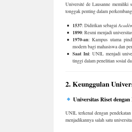
Université de Lausanne memiliki 
tonggak penting dalam perkembang
1537
: Didirikan sebagai
Académ
1890
: Resmi menjadi universita
1970-an
: Kampus utama pin
modern bagi mahasiswa dan pene
Saat Ini
: UNIL menjadi univer
tinggi dalam penelitian sosial da
2. Keunggulan Univer
Universitas Riset dengan 
UNIL terkenal dengan pendekatan b
menjadikannya salah satu universita