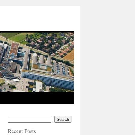
Search
Recent Posts