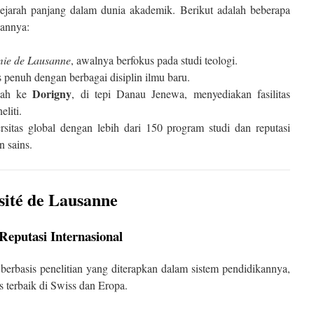
sejarah panjang dalam dunia akademik. Berikut adalah beberapa
annya:
ie de Lausanne
, awalnya berfokus pada studi teologi.
s penuh dengan berbagai disiplin ilmu baru.
Dorigny
dah ke
, di tepi Danau Jenewa, menyediakan fasilitas
liti.
sitas global dengan lebih dari 150 program studi dan reputasi
n sains.
sité de Lausanne
Reputasi Internasional
erbasis penelitian yang diterapkan dalam sistem pendidikannya,
s terbaik di Swiss dan Eropa.