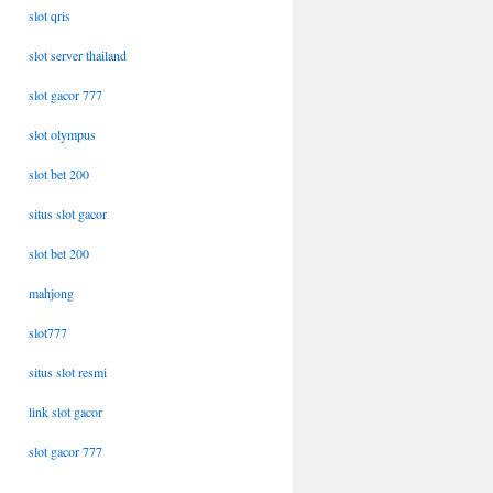
slot qris
slot server thailand
slot gacor 777
slot olympus
slot bet 200
situs slot gacor
slot bet 200
mahjong
slot777
situs slot resmi
link slot gacor
slot gacor 777