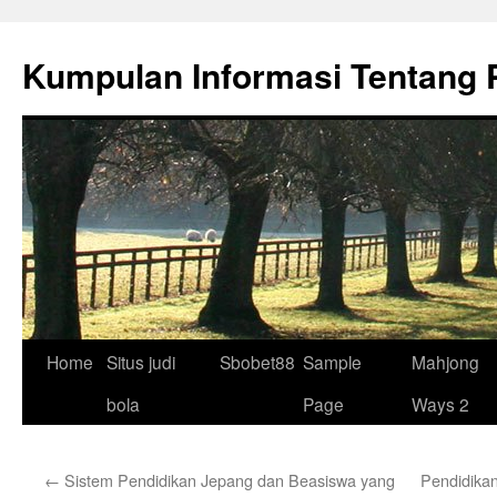
Skip
to
Kumpulan Informasi Tentang 
content
Home
Situs judi
Sbobet88
Sample
Mahjong
bola
Page
Ways 2
←
Sistem Pendidikan Jepang dan Beasiswa yang
Pendidikan