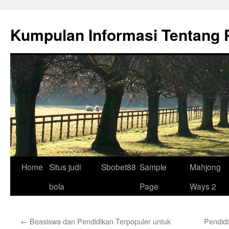
Skip
to
Kumpulan Informasi Tentang 
content
Home
Situs judi
Sbobet88
Sample
Mahjong
bola
Page
Ways 2
←
Beasiswa dan Pendidikan Terpopuler untuk
Pendid